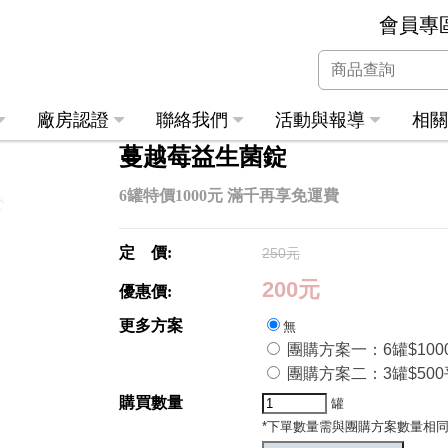
會員專
廠房認證
聯絡我們
活動與報導
相
蔓越莓益生菌錠
6罐特價1000元 滿千再享免運費
定 價:
250元
200元
優惠價:
更多方案
無
團購方案一：6罐$100
團購方案二：3罐$500
購買數量
罐
*下單數量需與團購方案數量相