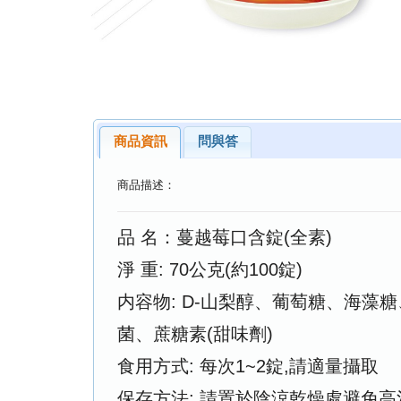
商品資訊
問與答
商品描述：
品 名：蔓越莓口含錠(全素)
淨 重: 70公克(約100錠)
内容物: D-山梨醇、葡萄糖、海藻
菌、蔗糖素(甜味劑)
食用方式: 每次1~2錠,請適量攝取
保存方法: 請置於陰涼乾燥處避免