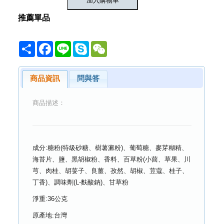
推薦單品
Share
Facebook
Line
Skype
WeChat
商品資訊
問與答
商品描述：
成分:糖粉(特級砂糖、樹薯澱粉)、葡萄糖、麥芽糊精、
海苔片、鹽、黑胡椒粉、香料、百草粉(小茴、草果、川
芎、肉桂、胡荽子、良薑、孜然、胡椒、荳蔻、桂子、
丁香)、調味劑(L-麩酸鈉)、甘草粉
淨重:36公克
原產地:台灣