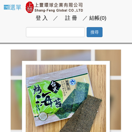
選單
登 入
／
註 冊
／
結帳(0)
搜尋