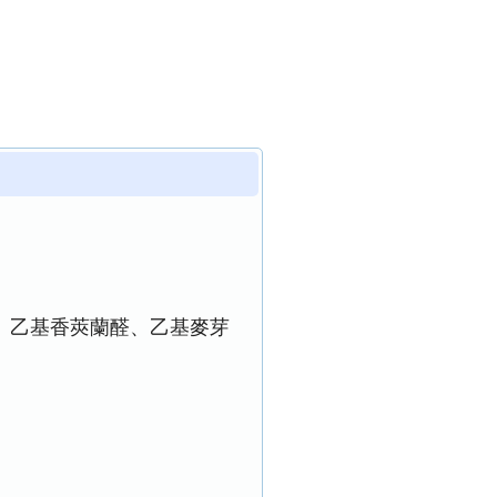
、乙基香莢蘭醛、乙基麥芽