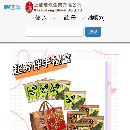
選單
登 入
／
註 冊
／
結帳(0)
搜尋