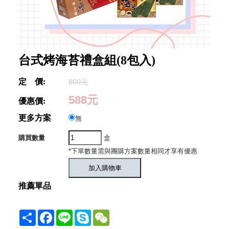
台式烤海苔禮盒組(8包入)
定 價:
800元
588元
優惠價:
更多方案
無
購買數量
盒
*下單數量需與團購方案數量相同才享有優惠
推薦單品
Share
Facebook
Line
Skype
WeChat