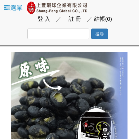
選單
登 入
／
註 冊
／
結帳(0)
搜尋