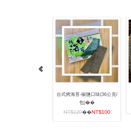
台式烤海苔-椒鹽口味(36公克/
包)��
NT$120
NT$100
��