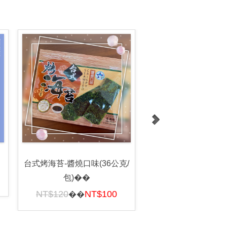
台式烤海苔-醬燒口味(36公克/
台式烤海苔禮盒組(8
包)��
NT$800
NT
��
NT$120
NT$100
��