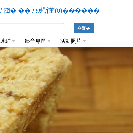
/ 閮� ��
/
蝯𣂼董(0)������
關連結
影音專區
活動照片