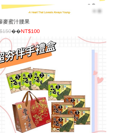
藜麥蜜汁腰果
$150
NT$100
��