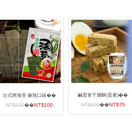
鹹蛋黃千層酥(蛋素)��
台式烤海苔-麻辣口味��
NT$100
NT$75
NT$120
NT$100
��
��