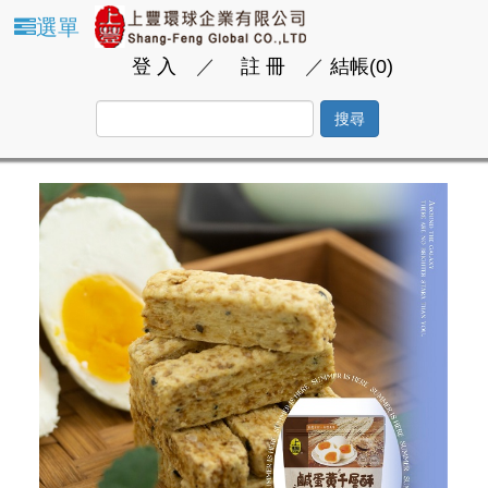
選單
登 入
／
註 冊
／
結帳(0)
搜尋